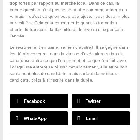
trop fortes par rapport au marché local. Dans ce cas, la
bonne question n’est pas seulement « comment attirer plus
», mais « qu’est-ce qu’on est prêt à ajuster pour devenir plus
attractif ? ». Cela peut concerner le quart, la formation
offerte, le transport, la flexibilité ou le niveau d’exigence à
l’entrée.
Le recrutement en usine n’a rien d’abstrait. Il se gagne dans
les détails concrets, dans la vitesse d’exécution et dans la
cohérence entre ce que l’on promet et ce que l’on fait vivre.
Lorsqu’une entreprise réussit cet alignement, elle attire non
seulement plus de candidats, mais surtout de meilleurs
candidats, prêts à s’inscrire dans la durée.
Facebook
Twitter
WhatsApp
Email