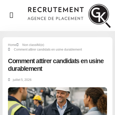
A propos
Home
Non classifié(e)
Comment attirer candidats en usine durablement
Comment attirer candidats en usine
durablement
juillet 5, 2026