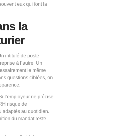
ouvent eux qui font la
ans la
urier
n intitulé de poste
eprise à l’autre. Un
cessairement le même
ns questions ciblées, on
pparence.
Si l’employeur ne précise
e RH risque de
u adaptés au quotidien.
nition du mandat reste