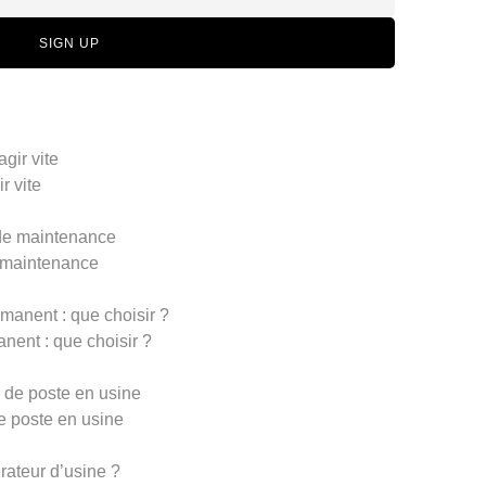
SIGN UP
r vite
 maintenance
nent : que choisir ?
 poste en usine